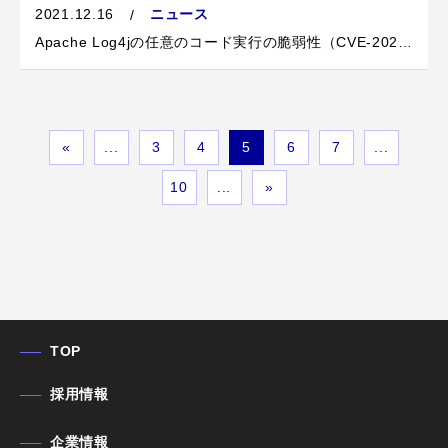
2021.12.16
ニュース
Apache Log4jの任意のコード実行の脆弱性（CVE-2021-44228）の 弊社サービスへの影響について
«
...
3
4
5
6
7
...
10
...
»
TOP
採用情報
企業情報