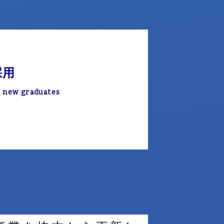
採用
f new graduates