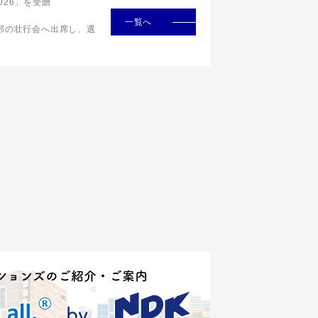
p 2026」を受贈
一覧へ
部の壮行会へ出席し、選
More