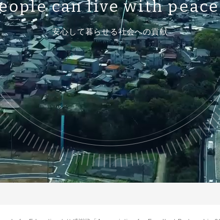
eople can live
with peace
安心して暮らせる社会への貢献