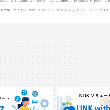
oogle for Educationより感謝状「Appreciation for Excellent Partnershi
近畿大学ラクロス部（男女）のスポンサーに就任いたしました ～男子ラクロス